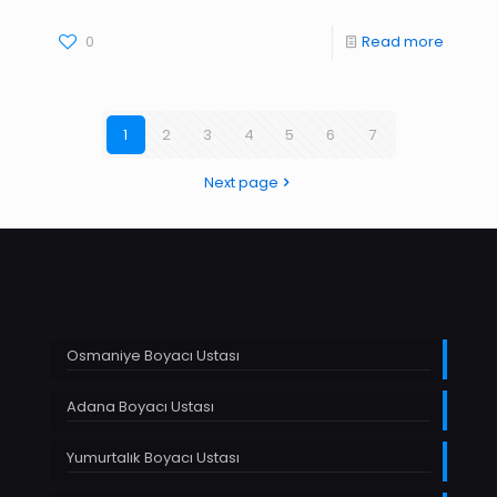
0
Read more
1
2
3
4
5
6
7
Next page
Osmaniye Boyacı Ustası
Adana Boyacı Ustası
Yumurtalık Boyacı Ustası