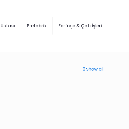
 Ustası
Prefabrik
Ferforje & Çatı İşleri
Show all