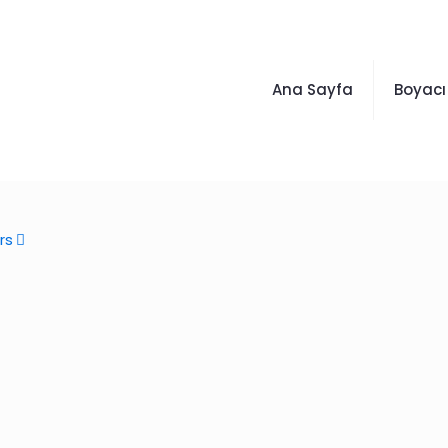
Ana Sayfa
Boyacı
rs