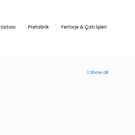
 Ustası
Prefabrik
Ferforje & Çatı İşleri
Show all