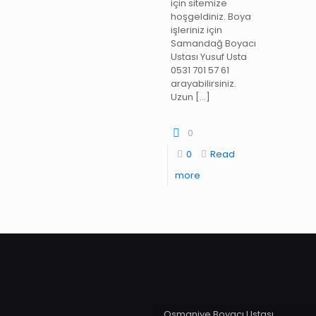
için sitemize
hoşgeldiniz. Boya
işleriniz için
Samandağ Boyacı
Ustası Yusuf Usta
0531 701 57 61
arayabilirsiniz.
Uzun
[…]
0
0
Read
more
Osmaniye Boyacı Ustası