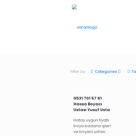
Filter by
Categories
T
0531 701 57 61
Hassa Boyacı
Ustası Yusuf Usta
Hatay uygun fiyatlı
boya badana işleri
ve boyacı ustası