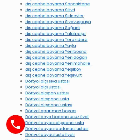
dış cephe boyama Sancaktepe
dış cephe boyama Silivri
dış cephe boyama Şirinevler
dış cephe boyama Siyavuşpaşa
dış cephe boyama Soğanlı
dış cephe boyama Talatpaşa
dış cephe boyama Terazidere
dış cephe boyama Yayla
dış cephe boyama Yenibosna
dış cephe boyama Yenidoğan
dış cephe boyama Yenimahalle
dış cephe boyama Yeşilköy
dış cephe boyama Yeşilyurt
Dörtyol alçı sıva ustası
Dörtyol alçı ustası
Dörtyol alçıpan ustası
Dörtyol alçıpancı usta
Dörtyol alçıpancı ustası
Dörtyol apartman boyacı
Dörtyol boya badana ucuz fiyat
Dörtyol boyacı alçıpancı usta
Dörtyol boyacı badanacı ustası
Dörtyol boyacı usta fiyatı