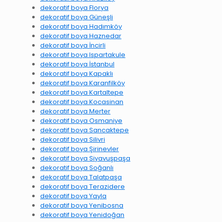
dekoratif boya Florya
dekoratif boya Güneşli
dekoratif boya Hadımköy
dekoratif boya Haznedar
dekoratif boya İncirli
dekoratif boya Ispartakule
dekoratif boya İstanbul
dekoratif boya Kapaklı
dekoratif boya Karanfilköy
dekoratif boya Kartaltepe
dekoratif boya Kocasinan
dekoratif boya Merter
dekoratif boya Osmaniye
dekoratif boya Sancaktepe
dekoratif boya Silivri
dekoratif boya Şirinevler
dekoratif boya Siyavuşpaşa
dekoratif boya Soğanlı
dekoratif boya Talatpaşa
dekoratif boya Terazidere
dekoratif boya Yayla
dekoratif boya Yenibosna
dekoratif boya Yenidoğan