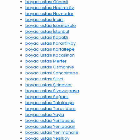
boyacı ustası Güneşli
boyacı ustası Hadımköy
boyacı ustası Haznedar
boyacı ustası İncirli
boyacı ustası Ispartakule
boyacı ustası İstanbul
boyacı ustası Kapaklı
boyacı ustası Karanfilköy
boyacı ustası Kartaltepe
boyacı ustası Kocasinan
boyacı ustası Merter
boyacı ustası Osmaniye
boyacı ustası Sancaktepe
boyacı ustası Silivri
boyacı ustası Şirinevler
boyacı ustası Siyavuşpaşa
boyacı ustası Soğanlı
boyacı ustası Talatpaşa
boyacı ustası Terazidere
boyacı ustası Yayla
boyacı ustası Yenibosna
boyacı ustası Yenidoğan
boyacı ustası Yenimahalle
boyacı ustası Yeşilköy