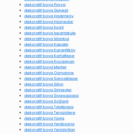
dekoratif boya Florya
dekoratif boya Güneşli
dekoratif boya Hadımköy
dekoratif boya Haznedar
dekoratif boya İncirli
dekoratif boya Ispartakule
dekoratif boya İstanbul
dekoratif boya Kapaklı
dekoratif boya Karanfilköy
dekoratif boya Kartaltepe
dekoratif boya Kocasinan
dekoratif boya Merter
dekoratif boya Osmaniye
dekoratif boya Sancaktepe
dekoratif boya Silivri
dekoratif boya Şirinevler
dekoratif boya Siyavuşpaşa
dekoratif boya Soğanlı
dekoratif boya Talatpaşa
dekoratif boya Terazidere
dekoratif boya Yayla
dekoratif boya Yenibosna
dekoratif boya Yenidoğan