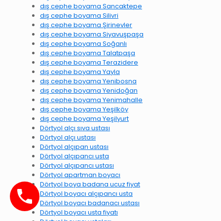
dış cephe boyama Sancaktepe
dış cephe boyama Silivri
dış cephe boyama Şirinevler
dış cephe boyama Siyavuşpaşa
dış cephe boyama Soğanlı
dış cephe boyama Talatpaşa
dış cephe boyama Terazidere
dış cephe boyama Yayla
dış cephe boyama Yenibosna
dış cephe boyama Yenidoğan
dış cephe boyama Yenimahalle
dış cephe boyama Yeşilköy
dış cephe boyama Yeşilyurt
Dörtyol alçı sıva ustası
Dörtyol alçı ustası
Dörtyol alçıpan ustası
Dörtyol alçıpancı usta
Dörtyol alçıpancı ustası
Dörtyol apartman boyacı
Dörtyol boya badana ucuz fiyat
Dörtyol boyacı alçıpancı usta
Dörtyol boyacı badanacı ustası
Dörtyol boyacı usta fiyatı