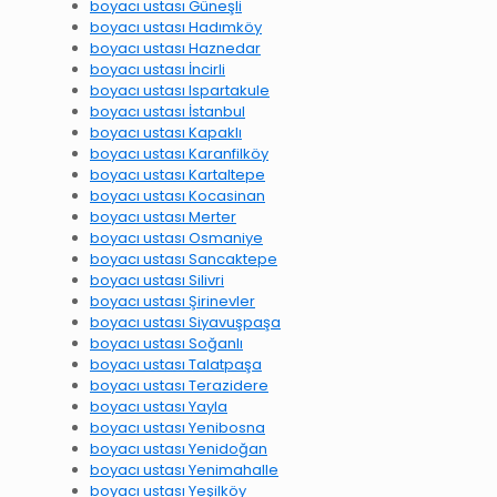
boyacı ustası Güneşli
boyacı ustası Hadımköy
boyacı ustası Haznedar
boyacı ustası İncirli
boyacı ustası Ispartakule
boyacı ustası İstanbul
boyacı ustası Kapaklı
boyacı ustası Karanfilköy
boyacı ustası Kartaltepe
boyacı ustası Kocasinan
boyacı ustası Merter
boyacı ustası Osmaniye
boyacı ustası Sancaktepe
boyacı ustası Silivri
boyacı ustası Şirinevler
boyacı ustası Siyavuşpaşa
boyacı ustası Soğanlı
boyacı ustası Talatpaşa
boyacı ustası Terazidere
boyacı ustası Yayla
boyacı ustası Yenibosna
boyacı ustası Yenidoğan
boyacı ustası Yenimahalle
boyacı ustası Yeşilköy