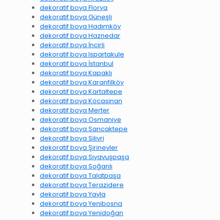
dekoratif boya Florya
dekoratif boya Güneşli
dekoratif boya Hadımköy
dekoratif boya Haznedar
dekoratif boya İncirli
dekoratif boya Ispartakule
dekoratif boya İstanbul
dekoratif boya Kapaklı
dekoratif boya Karanfilköy
dekoratif boya Kartaltepe
dekoratif boya Kocasinan
dekoratif boya Merter
dekoratif boya Osmaniye
dekoratif boya Sancaktepe
dekoratif boya Silivri
dekoratif boya Şirinevler
dekoratif boya Siyavuşpaşa
dekoratif boya Soğanlı
dekoratif boya Talatpaşa
dekoratif boya Terazidere
dekoratif boya Yayla
dekoratif boya Yenibosna
dekoratif boya Yenidoğan