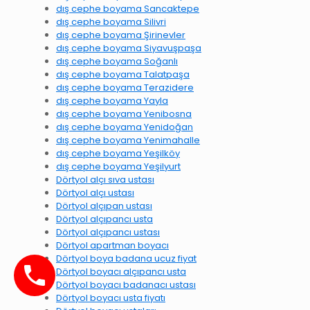
dış cephe boyama Sancaktepe
dış cephe boyama Silivri
dış cephe boyama Şirinevler
dış cephe boyama Siyavuşpaşa
dış cephe boyama Soğanlı
dış cephe boyama Talatpaşa
dış cephe boyama Terazidere
dış cephe boyama Yayla
dış cephe boyama Yenibosna
dış cephe boyama Yenidoğan
dış cephe boyama Yenimahalle
dış cephe boyama Yeşilköy
dış cephe boyama Yeşilyurt
Dörtyol alçı sıva ustası
Dörtyol alçı ustası
Dörtyol alçıpan ustası
Dörtyol alçıpancı usta
Dörtyol alçıpancı ustası
Dörtyol apartman boyacı
Dörtyol boya badana ucuz fiyat
Dörtyol boyacı alçıpancı usta
Dörtyol boyacı badanacı ustası
Dörtyol boyacı usta fiyatı