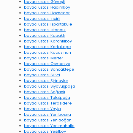
boyacı ustası Güneşli
boyacı ustası Hadımköy
boyacı ustası Haznedar
boyacı ustası İncirli
boyacı ustası Ispartakule
boyacı ustası İstanbul
boyacı ustası Kapaklı
boyacı ustası Karanfilköy
boyacı ustası Kartaltepe
boyacı ustası Kocasinan
boyacı ustası Merter
boyacı ustası Osmaniye
boyacı ustası Sancaktepe
boyacı ustası Silivri
boyacı ustası Şirinevler
boyacı ustası Siyavuşpaşa
boyacı ustası Soğanlı
boyacı ustası Talatpaşa
boyacı ustası Terazidere
boyacı ustası Yayla
boyacı ustası Yenibosna
boyacı ustası Yenidoğan
boyacı ustası Yenimahalle
boyacı ustası Yeşilköy