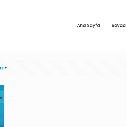
Ana Sayfa
Boyacı
rs