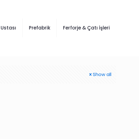
 Ustası
Prefabrik
Ferforje & Çatı İşleri
Show all