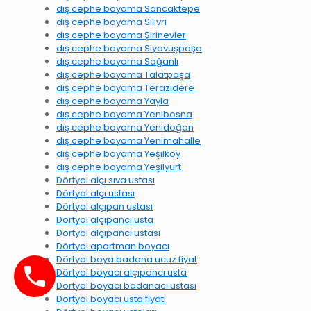
dış cephe boyama Sancaktepe
dış cephe boyama Silivri
dış cephe boyama Şirinevler
dış cephe boyama Siyavuşpaşa
dış cephe boyama Soğanlı
dış cephe boyama Talatpaşa
dış cephe boyama Terazidere
dış cephe boyama Yayla
dış cephe boyama Yenibosna
dış cephe boyama Yenidoğan
dış cephe boyama Yenimahalle
dış cephe boyama Yeşilköy
dış cephe boyama Yeşilyurt
Dörtyol alçı sıva ustası
Dörtyol alçı ustası
Dörtyol alçıpan ustası
Dörtyol alçıpancı usta
Dörtyol alçıpancı ustası
Dörtyol apartman boyacı
Dörtyol boya badana ucuz fiyat
Dörtyol boyacı alçıpancı usta
Dörtyol boyacı badanacı ustası
Dörtyol boyacı usta fiyatı