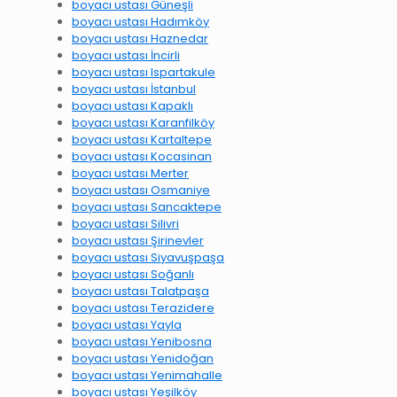
boyacı ustası Güneşli
boyacı ustası Hadımköy
boyacı ustası Haznedar
boyacı ustası İncirli
boyacı ustası Ispartakule
boyacı ustası İstanbul
boyacı ustası Kapaklı
boyacı ustası Karanfilköy
boyacı ustası Kartaltepe
boyacı ustası Kocasinan
boyacı ustası Merter
boyacı ustası Osmaniye
boyacı ustası Sancaktepe
boyacı ustası Silivri
boyacı ustası Şirinevler
boyacı ustası Siyavuşpaşa
boyacı ustası Soğanlı
boyacı ustası Talatpaşa
boyacı ustası Terazidere
boyacı ustası Yayla
boyacı ustası Yenibosna
boyacı ustası Yenidoğan
boyacı ustası Yenimahalle
boyacı ustası Yeşilköy