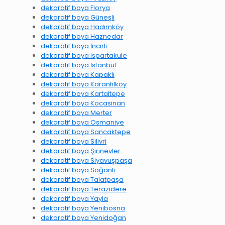
dekoratif boya Florya
dekoratif boya Güneşli
dekoratif boya Hadımköy
dekoratif boya Haznedar
dekoratif boya İncirli
dekoratif boya Ispartakule
dekoratif boya İstanbul
dekoratif boya Kapaklı
dekoratif boya Karanfilköy
dekoratif boya Kartaltepe
dekoratif boya Kocasinan
dekoratif boya Merter
dekoratif boya Osmaniye
dekoratif boya Sancaktepe
dekoratif boya Silivri
dekoratif boya Şirinevler
dekoratif boya Siyavuşpaşa
dekoratif boya Soğanlı
dekoratif boya Talatpaşa
dekoratif boya Terazidere
dekoratif boya Yayla
dekoratif boya Yenibosna
dekoratif boya Yenidoğan