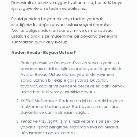
Deneyimli ekibimiz ve uygun fiyatlarımızla, her türlü boya
işinizi güvenle bize teslim edebilirsiniz.
Evinizi yeniden boyatmak veya tadilat yapmak
istediğinizde, doğru boyacı ustası seçimi önemlidir.
Avcılar bölgesindeki en deneyimli ve uzman boyacı
ustaları olarak, size mükemmel bir boyama deneyimi
sunmaktan gurur duyuyoruz.
Neden Avcılar Boyacı Ustası?
Profesyonellik ve Deneyim:
Evinizin veya iş yerinizin
boyanması ciddi bir iştir ve profesyonellik gerektirir.
Avcılar Boyacı Ustası olarak, yılların deneyimine
sahip, uzman bir ekiple çalışıyoruz. Duvarlar,
tavanlar, kapılar ve pencere çerçeveleri dahil olmak
üzere her türlü yüzeyi ustalıkla boyarız.
Kaliteli Malzemeler:
Sadece en iyi kalitedeki boya ve
malzemeleri kullanıyoruz. Bu, boyanızın uzun süre
dayanıklı ve canlı kalmasını sağlar.
Temiz ve Hızlı İşçilik:
İşimizi hızlı ve temiz bir şekilde
yaparız. İşimiz bittiğinde, sıçrama veya kalıntılarla
uğraşmanıza gerek kalmaz.