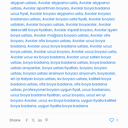
alçıpan ustası
,
Avcılar alçıpancı usta
,
Avcılar alçıpancı
ustası
,
Avcılar apartman boyacı
,
Avcılar boya badana
ucuz fiyat
,
Avcılar boyacı alçıpancı usta
,
Avcılar boyacı
badanacı ustası
,
Avcılar boyacı usta fiyatı
,
Avcılar boyacı
ustaları
,
Avcılar boyacı ustası
,
Avcılar boyacılar
,
Avcılar
dekoratif boya fiyatları
,
Avcılar inşaat boyacı
,
Avcılar işyeri
boya ustası
,
Avcılar mağaza boyacı ustası
,
Avcılar ofis
boyacı
,
Avcılar ofis boyacı ustası
,
Avcılar ucuz boya
badana
,
Avcılar ucuz boya badana ustası
,
Avcılar ucuz
boya ustası
,
Avcılar ucuz boyacı
,
Avcılar ucuz boyacı usta
,
Avcılar ucuz ev boya badana
,
Avcılar ucuz saten boya
ustası
,
boya badana
,
boya badana ustası
,
boya badana
ustası arayanlar
,
boya ustası fiyatları
,
boyacı
,
boyacı
ustası
,
boyacı ustası aranıyor boyacı arıyorum
,
boyacılar
,
en iyi italyan boya ustası
,
ev boyacı ustası
,
kaliteli boya
badana ustası
,
ofis boya badana
,
ofis boya badana
ustası
,
profesyonel boyacı uygun fiyat
,
ucuz badanacı
,
ucuz boya badana fiyatları
,
ucuz boyacı
,
ucuz en iyi
boyacı Avcılar
,
ucuz ev boya badana
,
uygun fiyata kaliteli
boya badana
,
uygun fiyatla boya badana
Share
0