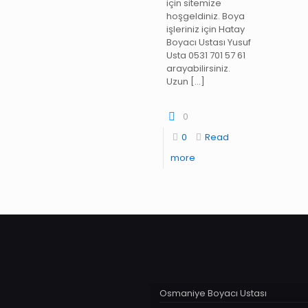
için sitemize
hoşgeldiniz. Boya
işleriniz için Hatay
Boyacı Ustası Yusuf
Usta 0531 701 57 61
arayabilirsiniz.
Uzun
[…]
0
0
Read
more
Osmaniye Boyacı Ustası