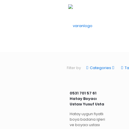
Filter by
Categories
T
0531 701 57 61
Hatay Boyacı
Ustası Yusuf Usta
Hatay uygun fiyatlı
boya badana işleri
ve boyacı ustası