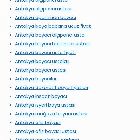
Antakya alçıpancı ustası
Antakya apartman boyacı
Antakya boya badana ucuz fiyat
Antakya boyacı alçıpancı usta
Antakya boyacı badanacı ustası
Antakya boyacı usta fiyatı
Antakya boyacı ustaları
Antakya boyacı ustası
Antakya boyacılar
Antakya dekoratif boya fiyatları
Antakya inşaat boyacı
Antakya işyeri boya ustası
Antakya mağaza boyacı ustası
Antakya ofis boyacı
Antakya ofis boyacı ustası
Antakya ucuz boya badana