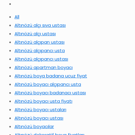
All
Altınözü alçı sıva ustası
Altınözü alçı ustası
Altınözü alçıpan ustası
Altınözü alçıpancı usta
Altınözü alçıpancı ustası
Altınözü apartman boyacı
Altınözü boya badana ucuz fiyat
Altınözü boyacı alçıpancı usta
Altınözü boyacı badanacı ustası
Altınözü boyacı usta fiyatı
Altınözü boyacı ustaları
Altınözü boyacı ustası
Altınözü boyacılar
Altınözü dekoratif boya fiyatları