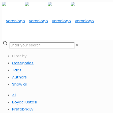
✕
Filter by
Categories
Tags
Authors
Show all
All
Boyacı Ustası
Prefabrik Ev