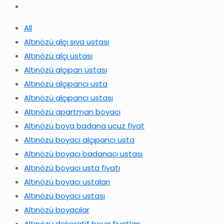
All
Altınözü alçı sıva ustası
Altınözü alçı ustası
Altınözü alçıpan ustası
Altınözü alçıpancı usta
Altınözü alçıpancı ustası
Altınözü apartman boyacı
Altınözü boya badana ucuz fiyat
Altınözü boyacı alçıpancı usta
Altınözü boyacı badanacı ustası
Altınözü boyacı usta fiyatı
Altınözü boyacı ustaları
Altınözü boyacı ustası
Altınözü boyacılar
Altınözü dekoratif boya fiyatları