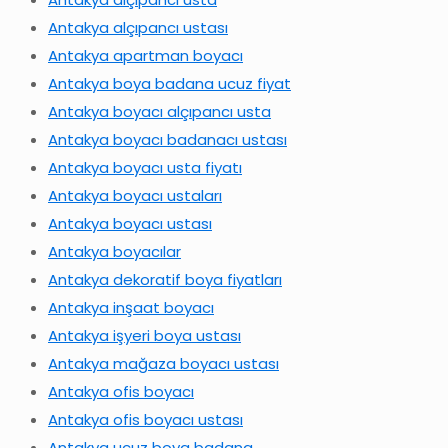
Antakya alçıpancı ustası
Antakya apartman boyacı
Antakya boya badana ucuz fiyat
Antakya boyacı alçıpancı usta
Antakya boyacı badanacı ustası
Antakya boyacı usta fiyatı
Antakya boyacı ustaları
Antakya boyacı ustası
Antakya boyacılar
Antakya dekoratif boya fiyatları
Antakya inşaat boyacı
Antakya işyeri boya ustası
Antakya mağaza boyacı ustası
Antakya ofis boyacı
Antakya ofis boyacı ustası
Antakya ucuz boya badana