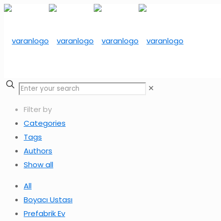
✕
Filter by
Categories
Tags
Authors
Show all
All
Boyacı Ustası
Prefabrik Ev