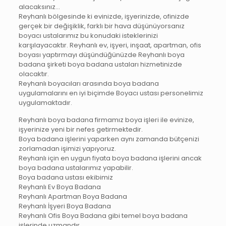
alacaksınız…
Reyhanlı‎ bölgesinde ki evinizde, işyerinizde, ofinizde
gerçek bir değişiklik, farklı bir hava düşünüyorsanız
boyacı ustalarımız bu konudaki isteklerinizi
karşılayacaktır. Reyhanlı‎ ev, işyeri, inşaat, apartman, ofis
boyası yaptırmayı düşündüğünüzde Reyhanlı‎ boya
badana şirketi boya badana ustaları hizmetinizde
olacaktır.
Reyhanlı‎ boyacıları arasında boya badana
uygulamalarını en iyi biçimde Boyacı ustası personelimiz
uygulamaktadır.
Reyhanlı‎ boya badana firmamız boya işleri ile evinize,
işyerinize yeni bir nefes getirmektedir.
Boya badana işlerini yaparken aynı zamanda bütçenizi
zorlamadan işimizi yapıyoruz.
Reyhanlı‎ için en uygun fiyata boya badana işlerini ancak
boya badana ustalarımız yapabilir.
Boya badana ustası ekibimiz
Reyhanlı‎ Ev Boya Badana
Reyhanlı‎ Apartman Boya Badana
Reyhanlı‎ İşyeri Boya Badana
Reyhanlı‎ Ofis Boya Badana gibi temel boya badana
işlerinde uzmandır.