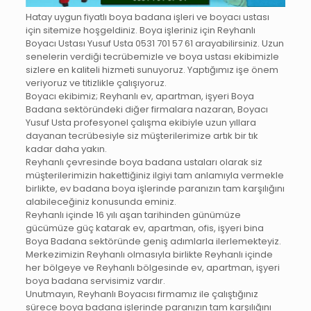
Hatay uygun fiyatlı boya badana işleri ve boyacı ustası
için sitemize hoşgeldiniz. Boya işleriniz için Reyhanlı
Boyacı Ustası Yusuf Usta 0531 701 57 61 arayabilirsiniz. Uzun
senelerin verdiği tecrübemizle ve boya ustası ekibimizle
sizlere en kaliteli hizmeti sunuyoruz. Yaptığımız işe önem
veriyoruz ve titizlikle çalışıyoruz.
Boyacı ekibimiz; Reyhanlı‎ ev, apartman, işyeri Boya
Badana sektöründeki diğer firmalara nazaran, Boyacı
Yusuf Usta profesyonel çalışma ekibiyle uzun yıllara
dayanan tecrübesiyle siz müşterilerimize artık bir tık
kadar daha yakın.
Reyhanlı‎ çevresinde boya badana ustaları olarak siz
müşterilerimizin hakettiğiniz ilgiyi tam anlamıyla vermekle
birlikte, ev badana boya işlerinde paranızın tam karşılığını
alabileceğiniz konusunda eminiz.
Reyhanlı‎ içinde 16 yılı aşan tarihinden günümüze
gücümüze güç katarak ev, apartman, ofis, işyeri bina
Boya Badana sektöründe geniş adımlarla ilerlemekteyiz.
Merkezimizin Reyhanlı‎ olmasıyla birlikte Reyhanlı‎ içinde
her bölgeye ve Reyhanlı‎ bölgesinde ev, apartman, işyeri
boya badana servisimiz vardır.
Unutmayın, Reyhanlı‎ Boyacısı firmamız ile çalıştığınız
sürece boya badana işlerinde paranızın tam karşılığını