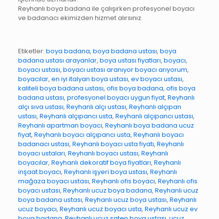
Reyhanlı‎ boya badana ile çalışırken profesyonel boyacı
ve badanacı ekimizden hizmet alırsınız.
Etiketler:
boya badana
,
boya badana ustası
,
boya
badana ustası arayanlar
,
boya ustası fiyatları
,
boyacı
,
boyacı ustası
,
boyacı ustası aranıyor boyacı arıyorum
,
boyacılar
,
en iyi italyan boya ustası
,
ev boyacı ustası
,
kaliteli boya badana ustası
,
ofis boya badana
,
ofis boya
badana ustası
,
profesyonel boyacı uygun fiyat
,
Reyhanlı
alçı sıva ustası
,
Reyhanlı alçı ustası
,
Reyhanlı alçıpan
ustası
,
Reyhanlı alçıpancı usta
,
Reyhanlı alçıpancı ustası
,
Reyhanlı apartman boyacı
,
Reyhanlı boya badana ucuz
fiyat
,
Reyhanlı boyacı alçıpancı usta
,
Reyhanlı boyacı
badanacı ustası
,
Reyhanlı boyacı usta fiyatı
,
Reyhanlı
boyacı ustaları
,
Reyhanlı boyacı ustası
,
Reyhanlı
boyacılar
,
Reyhanlı dekoratif boya fiyatları
,
Reyhanlı
inşaat boyacı
,
Reyhanlı işyeri boya ustası
,
Reyhanlı
mağaza boyacı ustası
,
Reyhanlı ofis boyacı
,
Reyhanlı ofis
boyacı ustası
,
Reyhanlı ucuz boya badana
,
Reyhanlı ucuz
boya badana ustası
,
Reyhanlı ucuz boya ustası
,
Reyhanlı
ucuz boyacı
,
Reyhanlı ucuz boyacı usta
,
Reyhanlı ucuz ev
boya badana
,
Reyhanlı ucuz saten boya ustası
,
ucuz