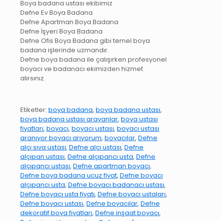
Boya badana ustası ekibimiz
Defne Ev Boya Badana
Defne Apartman Boya Badana
Defne İşyeri Boya Badana
Defne Ofis Boya Badana gibi temel boya
badana işlerinde uzmandır.
Defne boya badana ile çalışırken profesyonel
boyacı ve badanacı ekimizden hizmet
alırsınız.
Etiketler:
boya badana
,
boya badana ustası
,
boya badana ustası arayanlar
,
boya ustası
fiyatları
,
boyacı
,
boyacı ustası
,
boyacı ustası
aranıyor boyacı arıyorum
,
boyacılar
,
Defne
alçı sıva ustası
,
Defne alçı ustası
,
Defne
alçıpan ustası
,
Defne alçıpancı usta
,
Defne
alçıpancı ustası
,
Defne apartman boyacı
,
Defne boya badana ucuz fiyat
,
Defne boyacı
alçıpancı usta
,
Defne boyacı badanacı ustası
,
Defne boyacı usta fiyatı
,
Defne boyacı ustaları
,
Defne boyacı ustası
,
Defne boyacılar
,
Defne
dekoratif boya fiyatları
,
Defne inşaat boyacı
,