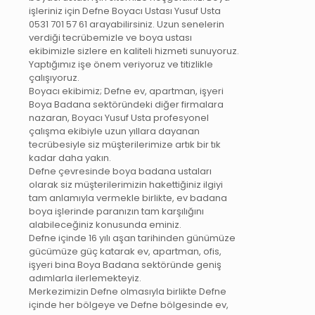
işleriniz için Defne Boyacı Ustası Yusuf Usta
0531 701 57 61 arayabilirsiniz. Uzun senelerin
verdiği tecrübemizle ve boya ustası
ekibimizle sizlere en kaliteli hizmeti sunuyoruz.
Yaptığımız işe önem veriyoruz ve titizlikle
çalışıyoruz.
Boyacı ekibimiz; Defne ev, apartman, işyeri
Boya Badana sektöründeki diğer firmalara
nazaran, Boyacı Yusuf Usta profesyonel
çalışma ekibiyle uzun yıllara dayanan
tecrübesiyle siz müşterilerimize artık bir tık
kadar daha yakın.
Defne çevresinde boya badana ustaları
olarak siz müşterilerimizin hakettiğiniz ilgiyi
tam anlamıyla vermekle birlikte, ev badana
boya işlerinde paranızın tam karşılığını
alabileceğiniz konusunda eminiz.
Defne içinde 16 yılı aşan tarihinden günümüze
gücümüze güç katarak ev, apartman, ofis,
işyeri bina Boya Badana sektöründe geniş
adımlarla ilerlemekteyiz.
Merkezimizin Defne olmasıyla birlikte Defne
içinde her bölgeye ve Defne bölgesinde ev,