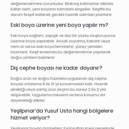
değerlendirmesi zorunludur. Birikmiş katmanlar altında
kalan nem, yeni boyanın tutmasını engeller. Keşifte bu
durum tespit edilerek gerekli hazırlık adımları planlanır.
Eski boya üzerine yeni boya yapılır mı?
Eski boya sağlam, yapışık ve düz bir yüzey oluşturuyorsa
üzerine boya yapılabilir. Ancak soyulma, kabartı veya
nem izi varsa eski boya temizlenir, yüzey yeniden
hazırlanır. Keşif sırasında bu değerlendirme yapılarak
doğru yöntem belirlenir.
Dış cephe boyası ne kadar dayanır?
Doğru ürün ve doğru hazırlıkla uygulanan dış cephe
boyası ortalama 8 ile 10 yıl bozulmadan kalır. Hazırlık
eksikliği veya yanlış ürün seçimi bu süreyi 2 ila 3 yıla
düşürebilir. Uygulama mevsimi ve bina konumu da
dayanıklılığı etkiler.
Yeşilpınar’da Yusuf Usta hangi bölgelere
hizmet veriyor?
Yeşilpınar boyacı hizmetleri; Eyüpsultan ilçesi genelinde