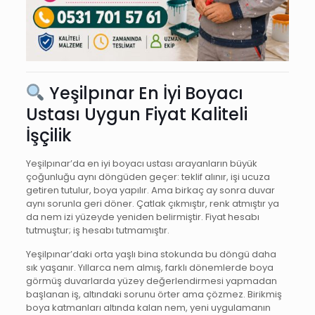
Yeşilpınar En İyi Boyacı
Ustası Uygun Fiyat Kaliteli
İşçilik
Yeşilpınar’da en iyi boyacı ustası arayanların büyük
çoğunluğu aynı döngüden geçer: teklif alınır, işi ucuza
getiren tutulur, boya yapılır. Ama birkaç ay sonra duvar
aynı sorunla geri döner. Çatlak çıkmıştır, renk atmıştır ya
da nem izi yüzeyde yeniden belirmiştir. Fiyat hesabı
tutmuştur; iş hesabı tutmamıştır.
Yeşilpınar’daki orta yaşlı bina stokunda bu döngü daha
sık yaşanır. Yıllarca nem almış, farklı dönemlerde boya
görmüş duvarlarda yüzey değerlendirmesi yapmadan
başlanan iş, altındaki sorunu örter ama çözmez. Birikmiş
boya katmanları altında kalan nem, yeni uygulamanın