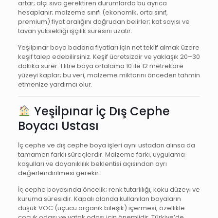
artar; alçı sıva gerektiren durumlarda bu ayrıca
hesaplanır; malzeme sınıfı (ekonomik, orta sınıf,
premium) fiyat aralığını doğrudan belirler; kat sayısı ve
tavan yüksekliği işçilik süresini uzatır.
Yeşilpınar boya badana fiyatları için net teklif almak üzere
keşif talep edebilirsiniz. Keşif ücretsizdir ve yaklaşık 20–30
dakika sürer. 1 litre boya ortalama 10 ile 12 metrekare
yüzeyi kaplar; bu veri, malzeme miktarını önceden tahmin
etmenize yardımcı olur.
Yeşilpınar İç Dış Cephe
Boyacı Ustası
İç cephe ve dış cephe boya işleri aynı ustadan alınsa da
tamamen farklı süreçlerdir. Malzeme farkı, uygulama
koşulları ve dayanıklılık beklentisi açısından ayrı
değerlendirilmesi gerekir.
İç cephe boyasında öncelik; renk tutarlılığı, koku düzeyi ve
kuruma süresidir. Kapalı alanda kullanılan boyaların
düşük VOC (uçucu organik bileşik) içermesi, özellikle
çocuk odası ve yatak odası için önemlidir. Türkiye’de