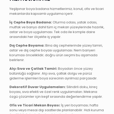
Yeşilpınar boya badana hizmetlerimiz; konut, ofis ve ticari
mekanlarda kapsamlı uygulama içerir.
İç Cephe Boya Badana:
Oturma odası, yatak odası,
mutfak ve banyo dahil tüm iç mekan yüzeylerinde hazırlık,
astar ve boya uygulaması. Tek oda ile komple daire
arasındaki her ölçekte iş yapılır.
Dış Cephe Boyama:
Bina dış cephelerinde yüzey tamiri,
astar ve dış cephe boyası uygulaması. Nem bariyeri
koruması önceliklidir; doğru ürün seçimi bu aşamada
belirlenir.
Alçı Sıva ve Çatlak Tamiri:
Boyadan önce yüzey
bütünlüğü sağlanır. Alçı sıva, çatlak dolgu ve pürüz
giderme işlemleri boya sürecinin ayrılmaz parçasıdır.
Dekoratif Duvar Uygulamaları:
Silindirli doku, kireç
boyası, sıva efekti ve özel renk uygulamaları. Mekana
özgü çözümler için keşif sırasında değerlendirme yapılır.
Ofis ve Ticari Mekan Boyası:
İş yeri boyaması; hafta
sonu veya mesai dışı saatlerde planlanabilir. Hızlı kuruma