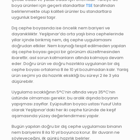
boya ürünleri için geçerli standartlar
TSE
tarafından
belirlenmekte olup kaliteli ürünler bu standartlara
uygunluk belgesi taşır.
Dış cephe boyasında ise öncelik nem bariyeri ve
dayanıklılıktır. Yeşilpınar’da orta yaşlı bina cephelerinde
yıllar içinde birikmiş nem, dış cephe uygulamasını
doğrudan etkiler. Nem kaynağı tespit edilmeden yapılan
dış cephe boyası geçici bir görünüm düzeltmesinden
ibarettir; asıl sorun katmanların altında kalmaya devam
eder. Doğru ürün ve doğru hazırlıkla uygulanan bir dış
cephe boyası ortalama 8 ile 10 yıl bozulmadan kalır. Yanlış
ürün seçimi ya da hazırlık eksikliği bu süreyi 2 ile 3 yıla
düşürebilir.
Uygulama sıcaklığının 5°C’nin altında veya 35°C’nin
üstünde olmaması gerekir; bu aralık dışında boyanın
yapışması zayıflar. Eyüpsultan boyacı ustası Yusuf Usta
olarak Yeşilpınar’daki her iki cephe türünde de keşif
aşamasında yüzey değerlendirmesi yapılır.
Bugün yapılan doğru bir dış cephe uygulaması binanın
nem bariyerini 8 ila 10 yıl boyunca korur. Bir duvarın ne
söyleyeceğini, ilk günkü hazırlık belirler.