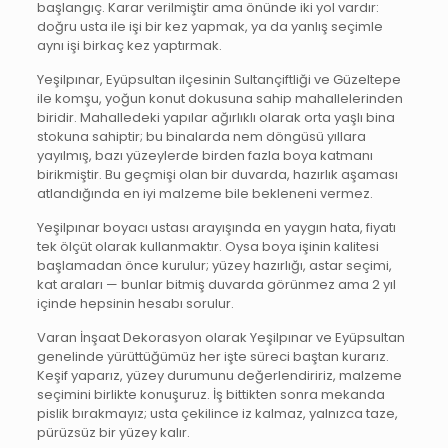
başlangıç. Karar verilmiştir ama önünde iki yol vardır:
doğru usta ile işi bir kez yapmak, ya da yanlış seçimle
aynı işi birkaç kez yaptırmak.
Yeşilpınar, Eyüpsultan ilçesinin Sultançiftliği ve Güzeltepe
ile komşu, yoğun konut dokusuna sahip mahallelerinden
biridir. Mahalledeki yapılar ağırlıklı olarak orta yaşlı bina
stokuna sahiptir; bu binalarda nem döngüsü yıllara
yayılmış, bazı yüzeylerde birden fazla boya katmanı
birikmiştir. Bu geçmişi olan bir duvarda, hazırlık aşaması
atlandığında en iyi malzeme bile bekleneni vermez.
Yeşilpınar boyacı ustası arayışında en yaygın hata, fiyatı
tek ölçüt olarak kullanmaktır. Oysa boya işinin kalitesi
başlamadan önce kurulur; yüzey hazırlığı, astar seçimi,
kat araları — bunlar bitmiş duvarda görünmez ama 2 yıl
içinde hepsinin hesabı sorulur.
Varan İnşaat Dekorasyon olarak Yeşilpınar ve Eyüpsultan
genelinde yürüttüğümüz her işte süreci baştan kurarız.
Keşif yaparız, yüzey durumunu değerlendiririz, malzeme
seçimini birlikte konuşuruz. İş bittikten sonra mekanda
pislik bırakmayız; usta çekilince iz kalmaz, yalnızca taze,
pürüzsüz bir yüzey kalır.