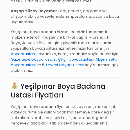
özellikli ürünler kullanılarak iş akışı kesilmez.
Ahşap Yüzey Boyama:
Kapı, pervaz, doğrama ve
ahşap mobilya yüzeylerinde zımparalama, astar ve boya
uygulaması.
Yeşilpınar boya badana hizmetlerimizin tamamında
malzeme tercihi müşteriyle birlikte yapılır; Marshall, Filli
Boya, Jotun ve Polisan gibi güvenilir markalar kullanılır.
Eyüpsultan boyacı ustası hizmetlerimizin tamamı için
boyacı ustası
sayfamıza, komşu mahalle sayfalarımız için
Güzeltepe boyacı ustası
,
Çırçır boyacı ustası
,
Akşemsettin
boyacı ustası
ve
5. Levent boyacı ustası
sayfalarımıza göz
atabilirsiniz.
Yeşilpınar Boya Badana
Ustası Fiyatları
Yeşilpınar boya badana fiyatları; yüzey alanı, mekan tipi,
yüzey durumu ve kullanılacak malzemeye göre değişir.
Net rakam verebilmek için keşif şarttır; ancak genel
çerçeveyi aşağıdaki tablo üzerinden okuyabilirsiniz.