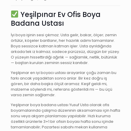
Yeşilpınar Ev Ofis Boya
Badana Ustası
İyi boya işinin sesi çıkmaz. Usta gelir, bakar, ölçer; zemin
örtülür, köşeler bantlanır, her hazırlık adımı tamamlanır.
Boya sessizce katman katman işler. Usta ayrıldığında
arkada tek iz kalmaz; sadece pürüzsüz, düzgün bir yüzey.
O yüzeyin hissettirdiği ağırlık — sağlamlık, netlik, bütünlük
— baştan kurulan zeminin sessiz kanıtıdır.
Yeşilpınar en iyi boyacı ustası arayanlar çoğu zaman bu
farkı ancak yaşadıktan sonra anlar. Bir kez doğru iş
gören, bir daha başka ölçüt aramaz. Keşif geldi mi,
malzeme söylendi mi, referans gösterildi mi — bu üçü
varsa zemin sağlamdır.
Yeşilpınar boya badana ustası Yusuf Usta olarak ofis
boyamalarında çalışma düzeninin aksamaması için hafta
sonu veya akşam planlaması yapılabilir. Hızlı kuruma
özellikli ürünlerle 3+1 bir ofisin boyası hafta sonu içinde
tamamlanabilir; Pazartesi sabahı mekan kullanıma