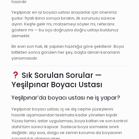
hazırdır.
Yeşilpınar en iyi boyacı ustası arayanlar için önerimiz
şudur: fiyatı ikinci soruya bırakın, ilk sorunuzu sürece
ayırın. Keşfe gelir mi, malzemeyi söyler mi, referans
gösterir mi — bu üçü doğruysa doğru ustayı buldunuz
demektir.
Bir evin son hali, ilk yapılan hazırlığa göre şekillenir. Boya
bittikten sonra görülen her şey, başta alınan kararların
yansımasıdır.
Sık Sorulan Sorular —
Yeşilpınar Boyacı Ustası
Yeşilpınar’da boyacı ustası ne iş yapar?
Yeşilpınar boyacı ustası; iç ve dış cephe yüzeylerini
hazırlık aşamasından teslimata kadar yöneten kişidir.
Yüzey tamiri, astar uygulaması, boya katları ve son kontrol
dahil tüm süreci kapsar. Sadece boya sürmekle sınırlı
değildir; alçı sıva, dolgu ve zemin koruma da boyacının
sorumluluk alanına girer.