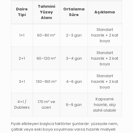
Tahmini
Daire
Ortalama
Yüzey
Açıklama
Tipi
Süre
Alanı
Standart
1+1
60–80 m²
2–3 gün
hazırlık + 2 kat
boya
Standart
2+1
90–120 m²
3–4 gün
hazırlık + 2 kat
boya
Standart
3+1
130–160 m²
4–6 gün
hazırlık + 2 kat
boya
Kapsamlı
4+1 /
170 m² ve
6–9 gün
hazırlık, alçı
Dubleks
üzeri
dahil olabilir
Fiyatı etkileyen başlıca faktörler şunlardır: yüzeyde nem,
çatlak veya eski boya soyulması varsa hazırlık maliyeti