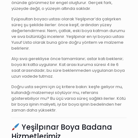
önünde görünmez bir engel oluşturur. Gerçek fark,
yüzeyde değil, o yüzeyin altında saklıdır.
Eyüpsultan boyacı ustası olarak Yeşilpınar’da çalışırken
süreç şu şekilde ilerler: önce keşif, ardından yüzey
değerlendirmesi. Nem, çatlak, eski boya katman durumu
ve sıva bütünlüğü incelenir. Yeşilpınar en iyi boyacı ustası
Yusuf Usta olarak buna göre doğru yöntem ve malzeme
belirlenir.
Alçı sıva gerekliyse önce tamamlanır; astar katı beklenir;
boya iki katta uygulanır. Kat arası kuruma süresi 4 ile 6
saat arasındadır; bu süre beklenmeden uygulanan boya
uzun vadede tutmaz.
Doğru usta seçimi için üç kritere bakın: keşfe geliyor mu,
kullandığı malzemeyi söylüyor mu, referans
gösterebiliyor mu? Bu üçü varsa süreç sağlıklı ilerler. Kötü
bir boya işinin maliyeti, iyi bir boya işinin bedelinden her
zaman daha yüksektir.
Yeşilpınar Boya Badana
Hizmetlerimiz