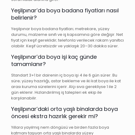
Yeşilpınar’da boya badana fiyatları nasıl
belirlenir?
Yeşilpınar boya badana fiyatları; metrekare, yüzey
durumu, malzeme sınıfı ve iş kapsamına göre değişir. Net
fiyat için keşif gereklidir; telefonla verilecek rakam yanıltıcı
olabilir. Keşif ücretsizdir ve yaklaşık 20–30 dakika sürer.
Yeşilpınar’da boya işi kaç günde
tamamlanır?
Standart 3+1 bir dairenin iç boya işi 4 ile 6 gün sürer. Bu
süre; yüzey hazırlığı, astar bekleme ve iki kat boya ile kat
arası kuruma sürelerini içerir. Alçı sıva gerekliyse 1 ile 2
gün eklenir. Hızlandırılmış iş talepleri ek ekip ile
karşılanabilir.
Yeşilpınar’daki orta yaşlı binalarda boya
öncesi ekstra hazırlık gerekir mi?
Yıllara yayılmış nem döngüsü ve birden fazla boya
katmanı taşıyan orta yaşlı binalarda yüzey