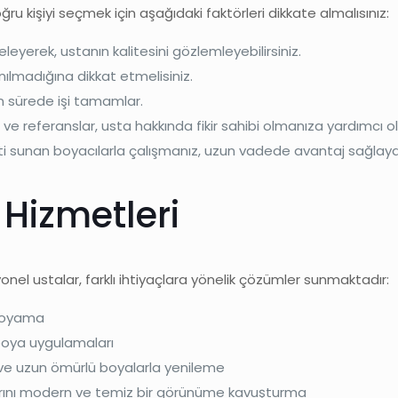
u kişiyi seçmek için aşağıdaki faktörleri dikkate almalısınız:
eleyerek, ustanın kalitesini gözlemleyebilirsiniz.
lanılmadığına dikkat etmelisiniz.
en sürede işi tamamlar.
ve referanslar, usta hakkında fikir sahibi olmanıza yardımcı ol
nti sunan boyacılarla çalışmanız, uzun vadede avantaj sağlaya
Hizmetleri
nel ustalar, farklı ihtiyaçlara yönelik çözümler sunmaktadır:
 boyama
 boya uygulamaları
lı ve uzun ömürlü boyalarla yenileme
anlarını modern ve temiz bir görünüme kavuşturma