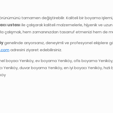
 görünümünü tamamen değiştirebilir. Kaliteli bir boyama işlem
acı ustası
ile çalışarak kaliteli malzemelerle, hijyenik ve uzun
arla çalışmak, hem zamanınızdan tasarruf etmenizi hem de m
öy
genelinde arıyorsanız, deneyimli ve profesyonel ekiplere göz a
i.com
adresini ziyaret edebilirsiniz.
yonel boyacı Yeniköy, ev boyama Yeniköy, ofis boyama Yenikö
ı Yeniköy, duvar boyama Yeniköy, en iyi boyacı Yeniköy, hızlı
iköy