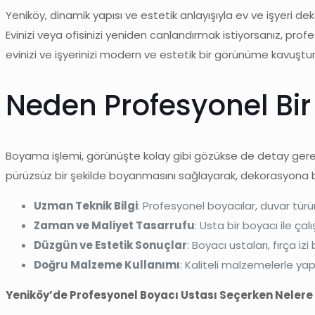
Yeniköy, dinamik yapısı ve estetik anlayışıyla ev ve işyeri 
Evinizi veya ofisinizi yeniden canlandırmak istiyorsanız, prof
evinizi ve işyerinizi modern ve estetik bir görünüme kavuştura
Neden Profesyonel Bir 
Boyama işlemi, görünüşte kolay gibi gözükse de detay gerek
pürüzsüz bir şekilde boyanmasını sağlayarak, dekorasyona bü
Uzman Teknik Bilgi
: Profesyonel boyacılar, duvar türü
Zaman ve Maliyet Tasarrufu
: Usta bir boyacı ile ç
Düzgün ve Estetik Sonuçlar
: Boyacı ustaları, fırça 
Doğru Malzeme Kullanımı
: Kaliteli malzemelerle yap
Yeniköy’de Profesyonel Boyacı Ustası Seçerken Nelere 