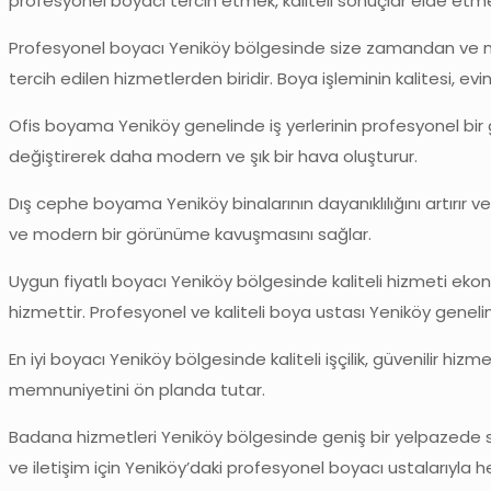
profesyonel boyacı tercih etmek, kaliteli sonuçlar elde etmen
Profesyonel boyacı Yeniköy bölgesinde size zamandan ve ma
tercih edilen hizmetlerden biridir. Boya işleminin kalitesi, ev
Ofis boyama Yeniköy genelinde iş yerlerinin profesyonel bir
değiştirerek daha modern ve şık bir hava oluşturur.
Dış cephe boyama Yeniköy binalarının dayanıklılığını artırır
ve modern bir görünüme kavuşmasını sağlar.
Uygun fiyatlı boyacı Yeniköy bölgesinde kaliteli hizmeti eko
hizmettir. Profesyonel ve kaliteli boya ustası Yeniköy genelind
En iyi boyacı Yeniköy bölgesinde kaliteli işçilik, güvenilir h
memnuniyetini ön planda tutar.
Badana hizmetleri Yeniköy bölgesinde geniş bir yelpazede sunu
ve iletişim için Yeniköy’daki profesyonel boyacı ustalarıyla h