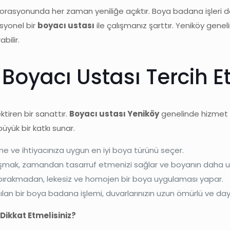
dekorasyonunda her zaman yeniliğe açıktır. Boya badana işleri 
esyonel bir
boyacı ustası
ile çalışmanız şarttır. Yeniköy genel
bilir.
Boyacı Ustası Tercih E
tiren bir sanattır.
Boyacı ustası Yeniköy
genelinde hizmet 
yük bir katkı sunar.
ne ve ihtiyacınıza uygun en iyi boya türünü seçer.
alışmak, zamandan tasarruf etmenizi sağlar ve boyanın daha u
izi bırakmadan, lekesiz ve homojen bir boya uygulaması yapar.
ılan bir boya badana işlemi, duvarlarınızın uzun ömürlü ve daya
Dikkat Etmelisiniz?