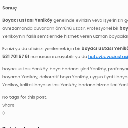
Sonuç
Boyacı ustası Yeniköy
genelinde evinizin veya işyerinizin
aynı zamanda duvarların ömrünü uzatır. Profesyonel bir
boy
Yeniköy’nin farklı semtlerinde hizmet veren uzman boyacıl
Evinizi ya da ofisinizi yenilemek için bir
boyacı ustası Yenik
531 701 57 61
numarasını arayabilir ya da
hatayboyaciustas
boyacı ustası Yeniköy, boya badana işleri Yeniköy, profes
boyama Yeniköy, dekoratif boya Yeniköy, uygun fiyatlı boyac
Yeniköy, kaliteli boya ustası Yeniköy, badana hizmetleri Yen
No tags for this post.
Share
0