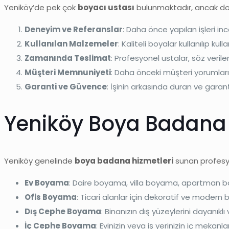
Yeniköy’de pek çok
boyacı ustası
bulunmaktadır, ancak doğr
Deneyim ve Referanslar
: Daha önce yapılan işleri inc
Kullanılan Malzemeler
: Kaliteli boyalar kullanılıp kul
Zamanında Teslimat
: Profesyonel ustalar, söz veril
Müşteri Memnuniyeti
: Daha önceki müşteri yorumları 
Garanti ve Güvence
: İşinin arkasında duran ve gara
Yeniköy Boya Badana 
Yeniköy genelinde
boya badana hizmetleri
sunan profesyo
Ev Boyama
: Daire boyama, villa boyama, apartman
Ofis Boyama
: Ticari alanlar için dekoratif ve modern
Dış Cephe Boyama
: Binanızın dış yüzeylerini dayanık
İç Cephe Boyama
: Evinizin veya iş yerinizin iç mek