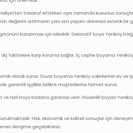
iz için önemlidir.
liyetten tasarruf ettirirken aynı zamanda kusursuz sonuçla
inizin değerini artırmanın yanı sıra yaşam alanınıza estetik bir
 görünüm kazanması için idealdir. Dekoratif boya Yeniköy bölg
 ve dış faktörlere karşı koruma sağlar. İç cephe boyama Yenikö
nomik olarak sunar. Duvar boyama Yeniköy sakinlerinin ev ve iş
e garantili işçilikle birlikte müşterilerine hizmet sunar.
izmet ve hızlı boya badana garantisi verir. Güvenilir boyacı Ye
lmaktadır. Hızlı, ekonomik ve kaliteli sonuçlar için deneyimli 
emen iletişime geçebilirsiniz.