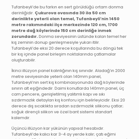
Tufanbeyli’de bu farkın en sert görüldüğü ortam donma
derinliğidir.
Çukurova ovasında 30 ila 50 cm
derinlikte yeterli olan temel, Tufanbeyli’nin 1450
metre rakımındaki ilçe merkezinde 120 cm, 1700
metre dağ köylerinde 150 cm derinliğe inmek
zorundadır.
Donma seviyesinin üstünde kalan temel her
kış zeminin donup genleşmesiyle yukarı itilir.
Tufanbeyli’de eksi 20 derece koşullarında bu döngü tek
bir kış içinde panel birleşim noktalarında çatlamalar
oluşturabilir.
İkinci illüzyon panel kalınlığının kış sınırıdır. Aladağ’ın 2000
metre seviyesinde yeterli olan 140mm panel,
Tufanbeyli’nin sert kış kombinasyonunda dağ köylerinde
sınırın alt eşiğindedir. Daimi konutlarda 140mm panel, üç
cam pencere, genişletilmiş yalıtımlı kapı ve sıkı
sızdırmazlık detayları kış konforu için belirleyicidir. Eksi 20
derece dış sıcaklıkta sıradan sızdırmazlık silikonu çatlar;
soğuk dirençli silikon ve özel bant sistemi standart
kalemdir.
Üçüncü illüzyon kar yükünün yapısal hesabıdır.
Tufanbeyli’de kalıcı kar 3-4 ay yerde kalır; çatı eğimi