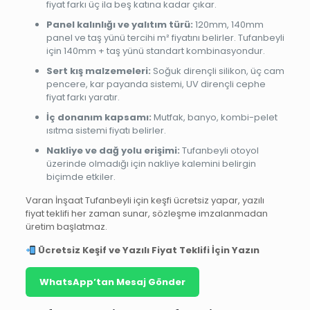
fiyat farkı üç ila beş katına kadar çıkar.
Panel kalınlığı ve yalıtım türü:
120mm, 140mm
panel ve taş yünü tercihi m² fiyatını belirler. Tufanbeyli
için 140mm + taş yünü standart kombinasyondur.
Sert kış malzemeleri:
Soğuk dirençli silikon, üç cam
pencere, kar payanda sistemi, UV dirençli cephe
fiyat farkı yaratır.
İç donanım kapsamı:
Mutfak, banyo, kombi-pelet
ısıtma sistemi fiyatı belirler.
Nakliye ve dağ yolu erişimi:
Tufanbeyli otoyol
üzerinde olmadığı için nakliye kalemini belirgin
biçimde etkiler.
Varan İnşaat Tufanbeyli için keşfi ücretsiz yapar, yazılı
fiyat teklifi her zaman sunar, sözleşme imzalanmadan
üretim başlatmaz.
Ücretsiz Keşif ve Yazılı Fiyat Teklifi İçin Yazın
WhatsApp’tan Mesaj Gönder