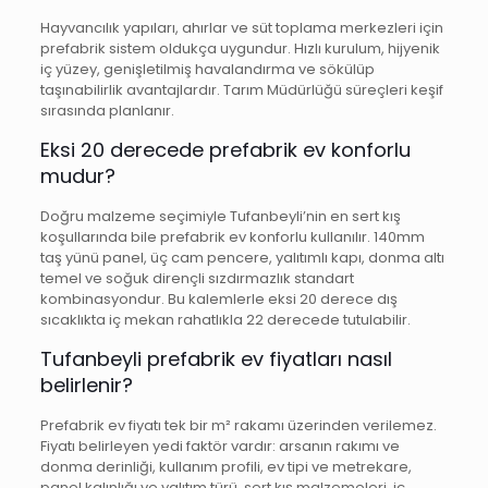
Hayvancılık yapıları, ahırlar ve süt toplama merkezleri için
prefabrik sistem oldukça uygundur. Hızlı kurulum, hijyenik
iç yüzey, genişletilmiş havalandırma ve sökülüp
taşınabilirlik avantajlardır. Tarım Müdürlüğü süreçleri keşif
sırasında planlanır.
Eksi 20 derecede prefabrik ev konforlu
mudur?
Doğru malzeme seçimiyle Tufanbeyli’nin en sert kış
koşullarında bile prefabrik ev konforlu kullanılır. 140mm
taş yünü panel, üç cam pencere, yalıtımlı kapı, donma altı
temel ve soğuk dirençli sızdırmazlık standart
kombinasyondur. Bu kalemlerle eksi 20 derece dış
sıcaklıkta iç mekan rahatlıkla 22 derecede tutulabilir.
Tufanbeyli prefabrik ev fiyatları nasıl
belirlenir?
Prefabrik ev fiyatı tek bir m² rakamı üzerinden verilemez.
Fiyatı belirleyen yedi faktör vardır: arsanın rakımı ve
donma derinliği, kullanım profili, ev tipi ve metrekare,
panel kalınlığı ve yalıtım türü, sert kış malzemeleri, iç