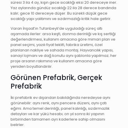
süresi 3 ila 4 ay, kışın gece sıcaklığı eksi 20 dereceye iner.
Yaz aylarında gündüz sıcaklığı 22 ila 28 derece bandında
kalır; gece 10 dereceye düşer. Bu sürekli düşük gece
sıcaklığı yapı yalıtımını ve sızdırmazlığı kritik hale getirir.
Varan İnşaat’ın Tufanbeyli’de uyguladığı süreç altı
aşamada ilerler: arsa keşfi, donma derinliği ve kış sertliği
değerlendirmesi, kullanım amacına göre mimari plan ve
panel seçimi, yazılı fiyat teklifi, fabrika üretimi, özel
planlanan nakliye ve sahada montaj. Hayvancılık yapısı,
sanayi lojmanı ve dağ konutu aynı şablonla yapılmaz; her
proje arsanın rakımına ve kullanım amacına göre
yeniden boyutlandırılır.
Görünen Prefabrik, Gerçek
Prefabrik
İki prefabrik ev dışarıdan bakıldığında neredeyse aynı
görünebilir: aynı renk, aynı pencere düzeni, aynı çatı
eğimi. Ama temel derinliği, panel kalınlığı, sızdırmazlık
detayları ve kar yükü hesabı; on yıl sonra iki yapının
birbirinden tamamen ayrı kaderlere sahip olmasını
belirler.