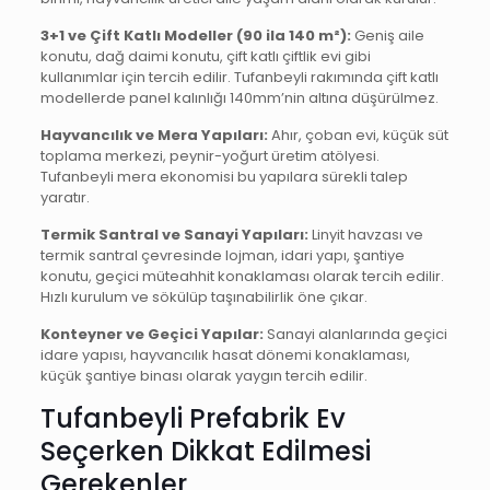
3+1 ve Çift Katlı Modeller (90 ila 140 m²):
Geniş aile
konutu, dağ daimi konutu, çift katlı çiftlik evi gibi
kullanımlar için tercih edilir. Tufanbeyli rakımında çift katlı
modellerde panel kalınlığı 140mm’nin altına düşürülmez.
Hayvancılık ve Mera Yapıları:
Ahır, çoban evi, küçük süt
toplama merkezi, peynir-yoğurt üretim atölyesi.
Tufanbeyli mera ekonomisi bu yapılara sürekli talep
yaratır.
Termik Santral ve Sanayi Yapıları:
Linyit havzası ve
termik santral çevresinde lojman, idari yapı, şantiye
konutu, geçici müteahhit konaklaması olarak tercih edilir.
Hızlı kurulum ve sökülüp taşınabilirlik öne çıkar.
Konteyner ve Geçici Yapılar:
Sanayi alanlarında geçici
idare yapısı, hayvancılık hasat dönemi konaklaması,
küçük şantiye binası olarak yaygın tercih edilir.
Tufanbeyli Prefabrik Ev
Seçerken Dikkat Edilmesi
Gerekenler