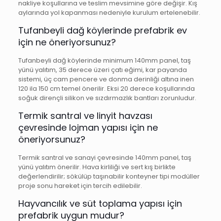
nakliye koşullarına ve teslim mevsimine göre değişir. Kış
aylarında yol kapanması nedeniyle kurulum ertelenebilir.
Tufanbeyli dağ köylerinde prefabrik ev
için ne öneriyorsunuz?
Tufanbeyli dağ köylerinde minimum 140mm panel, taş
yünü yalıtım, 35 derece üzeri çatı eğimi, kar payanda
sistemi, üç cam pencere ve donma derinliği altına inen
120 ila 150 cm temel önerilir. Eksi 20 derece koşullarında
soğuk dirençli silikon ve sızdırmazlık bantları zorunludur.
Termik santral ve linyit havzası
çevresinde lojman yapısı için ne
öneriyorsunuz?
Termik santral ve sanayi çevresinde 140mm panel, taş
yünü yalıtım önerilir. Hava kirliliği ve sert kış birlikte
değerlendirilir; sökülüp taşınabilir konteyner tipi modüller
proje sonu hareket için tercih edilebilir.
Hayvancılık ve süt toplama yapısı için
prefabrik uygun mudur?