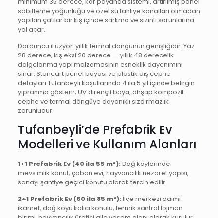
minimum 35 derece, kar payanda sistemi, artırılmış panel
sabitleme yoğunluğu ve özel su tahliye kanalları olmadan
yapılan çatılar bir kış içinde sarkma ve sızıntı sorunlarına
yol açar.
Dördüncü illüzyon yıllık termal döngünün genişliğidir. Yaz
28 derece, kış eksi 20 derece — yıllık 48 derecelik
dalgalanma yapı malzemesinin esneklik dayanımını
sınar. Standart panel boyası ve plastik dış cephe
detayları Tufanbeyli koşullarında 4 ila 5 yıl içinde belirgin
yıpranma gösterir; UV dirençli boya, ahşap kompozit
cephe ve termal döngüye dayanıklı sızdırmazlık
zorunludur.
Tufanbeyli’de Prefabrik Ev
Modelleri ve Kullanım Alanları
1+1 Prefabrik Ev (40 ila 55 m²):
Dağ köylerinde
mevsimlik konut, çoban evi, hayvancılık nezaret yapısı,
sanayi şantiye geçici konutu olarak tercih edilir.
2+1 Prefabrik Ev (60 ila 85 m²):
İlçe merkezi daimi
ikamet, dağ köyü kalıcı konutu, termik santral lojman
birimi, hayvancılık üretici aile yaşam alanı olarak kurulur.