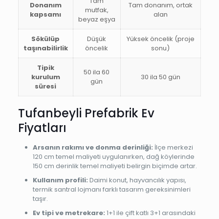
Tam
Donanım
Tam donanım, ortak
mutfak,
kapsamı
alan
beyaz eşya
Sökülüp
Düşük
Yüksek öncelik (proje
taşınabilirlik
öncelik
sonu)
Tipik
50 ila 60
kurulum
30 ila 50 gün
gün
süresi
Tufanbeyli Prefabrik Ev
Fiyatları
Arsanın rakımı ve donma derinliği:
İlçe merkezi
120 cm temel maliyeti uygulanırken, dağ köylerinde
150 cm derinlik temel maliyeti belirgin biçimde artar.
Kullanım profili:
Daimi konut, hayvancılık yapısı,
termik santral lojmanı farklı tasarım gereksinimleri
taşır.
Ev tipi ve metrekare:
1+1 ile çift katlı 3+1 arasındaki