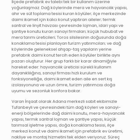
İlçede prefabrik ev talebi tek bir kullanım üzerine
yoğunlaşmaz. Dağ köylerinde mera ve hayvancılık yapısı,
ahır ve süt toplama tesisi kuran köylüler; ilçe merkezinde
daimi ikamet için kalıcı konut yaptıran aileler; termik
santral ve linyit havzası çevresinde lojman, idari yapı ve
şantiye konutu kuran sanayi firmaları; küçük hububat ve
mera tarımı üreticileri; Toros silsilesinin doğusunda doğa
konaklama tesisi planlayan turizm yatırımcıları; ve dağ
köylerinde geleneksel ahşap-taş yapıların yerine
prefabrik daimi konut tercih eden köylüler birlikte aynı
pazarı oluşturur. Her grup farklı bir karar dinamiğiyle
hareket eder: hayvancılık üreticisi sürekli kullanım
dayanıklılığına, sanayi firması hızlı kurulum ve
fonksiyonelliğe, daimi ikamet eden aile en sert kış
izolasyonuna ve uzun ömre, turizm yatırımcısı doğa
uyumu ve sezonluk konfora bakar.
Varan İnşaat olarak Adana merkezli sabit ekibimizle
Tufanbeyli ve çevresindeki tüm dağ köyleri ve sanayi-
enerji bölgelerinde dağ daimi konutu, mera-hayvancılık
yapısı, termik santral lojman ve şantiye yapısı, küçük
tarımsal işletme yapısı, doğa konaklama tesisi, ilçe
merkezi konut ve daimi ikamet için prefabrik ev üretimi,
nakliye ve montaj hizmetini tek elden veriyoruz. Süreç