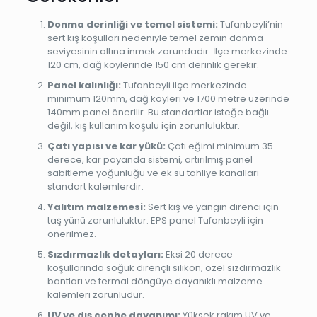
Donma derinliği ve temel sistemi:
Tufanbeyli’nin
sert kış koşulları nedeniyle temel zemin donma
seviyesinin altına inmek zorundadır. İlçe merkezinde
120 cm, dağ köylerinde 150 cm derinlik gerekir.
Panel kalınlığı:
Tufanbeyli ilçe merkezinde
minimum 120mm, dağ köyleri ve 1700 metre üzerinde
140mm panel önerilir. Bu standartlar isteğe bağlı
değil, kış kullanım koşulu için zorunluluktur.
Çatı yapısı ve kar yükü:
Çatı eğimi minimum 35
derece, kar payanda sistemi, artırılmış panel
sabitleme yoğunluğu ve ek su tahliye kanalları
standart kalemlerdir.
Yalıtım malzemesi:
Sert kış ve yangın direnci için
taş yünü zorunluluktur. EPS panel Tufanbeyli için
önerilmez.
Sızdırmazlık detayları:
Eksi 20 derece
koşullarında soğuk dirençli silikon, özel sızdırmazlık
bantları ve termal döngüye dayanıklı malzeme
kalemleri zorunludur.
UV ve dış cephe dayanımı:
Yüksek rakım UV ve