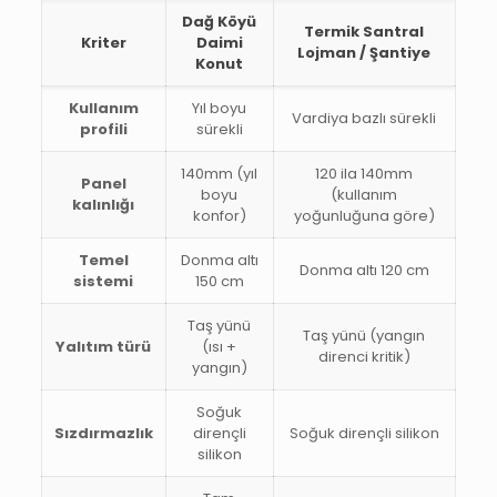
Dağ Köyü
Termik Santral
Kriter
Daimi
Lojman / Şantiye
Konut
Kullanım
Yıl boyu
Vardiya bazlı sürekli
profili
sürekli
140mm (yıl
120 ila 140mm
Panel
boyu
(kullanım
kalınlığı
konfor)
yoğunluğuna göre)
Temel
Donma altı
Donma altı 120 cm
sistemi
150 cm
Taş yünü
Taş yünü (yangın
Yalıtım türü
(ısı +
direnci kritik)
yangın)
Soğuk
Sızdırmazlık
dirençli
Soğuk dirençli silikon
silikon