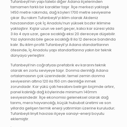
Tufanbeyli’nin yapı talebi diğer Adana ilçelerinden
tamamen farklı bir karakter taşır. İlçe merkezi yaklaşık
1450 metre rakımda, dağ köyleri 1700 metre seviyesine
çıkar. Bu rakım Tufanbeyli’yi iklim olarak Akdeniz
havzasından çok İç Anadolu’nun yüksek bozkır iklimine
yaklaştırır. Kışlar uzun ve sert geçer, kalıcı kar süresi yılda
3 ila 4 aya uzar, gece sıcaklığı eksi 20 dereceye düşebilir.
Yaz aylarında bile gece sıcaklığı 8 ila 12 derece bandında
kalır. Bu iklim profili Tufanbeyli’yi Adana standartlarının
ötesinde, İç Anadolu yapı standartlarına yakın bir teknik
dünyaya yerleştirir.
Tufanbeyli’nin coğrafyası prefabrik ev kararını teknik
olarak en zorlu seviyeye taşır. Donma derinliği Adana
ortalamasının çok üzerindedir; temel zemin donma
seviyesinin altına 120 ila 150 cm derinliğe inmek
zorundadır. Kar yükü çatı hesabını belirgin biçimde artırır,
panel kalınlığı dağ köylerinde minimum 140mm
seviyesindedir. İlçe ekonomisi geleneksel olarak dağ
tarımı, mera hayvancılığı, küçük hububat üretimi ve son
yıllarda gelişen termik enerji yatırımları üzerine kuruludur;
Tufanbeyli linyit havzası ilçeye sanayi-enerji boyutu
eklemiştir.