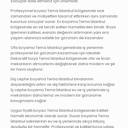
sonuçlar elde etmeniz için önemlidir.
Profesyonel boyacı Tema İstanbul bölgesinde size
zamandan ve maliyetten tasarruf ettirirken aynı zamanda
kusursuz sonuçlar sunar. Ev boyama Tema İstanbul
bölgesinde en sık tercih edilen hizmetlerden biridir. Boya
işleminin kalitesi, evinizin değerini artırmanın yanı sıra
yaşam alanınıza estetik bir görünüm de kazandırır.
Ofis boyama Tema İstanbul genelinde iş yerlerinin
profesyonel bir görünüm kazanması için idealdir.
Dekoratif boya Tema İstanbul bölgesinde ofis ve ticari
mekanların atmosferini değiştirerek daha modern ve şık
bir hava oluşturur.
Dış cephe boyama Tema İstanbul binalarının
dayanıklılığını artırır ve dış faktörlere karşı koruma sağlar.
İç cephe boyama Tema İstanbul ev ve iş yerlerinde iç
mekanların daha temiz ve modern bir görünüme
kavuşmasını sağlar.
Uygun fiyatlı boyacı Tema İstanbul bölgesinde kaliteli
hizmeti ekonomik olarak sunar. Duvar boyama Tema
İstanbul sakinlerinin ev ve iş yerlerinde sıkça ihtiyaç
duyduğu bir hizmettir. Profesyonel ve kaliteli boya ustası