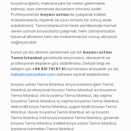
boyama işlemi, mekana yeni bir nefes getirmekle
kalmaz, aynı zamanda duvarların ömrünü uzatır.
Profesyonel bir
boyacı ustası
ile çalışarak kaliteli
malzemelerle, hijyenik ve uzun ömürlü bir sonuç elde
edebilirsiniz. Tema İstanbul’nin farklı semtlerinde hizmet
veren uzman boyacılarla çalışmak, hem zamanınızdan
tasarruf etmenizi hem de mükemmel bir sonuç almanızı
sağlayacaktır.
Evinizi ya da ofisinizi yenilemek için bir
boyacı ustası
Tema İstanbul
genelinde arıyorsanız, deneyimli ve
profesyonel ekiplere göz atabilirsiniz. Detaylı bilgi ve
iletişim için
+90 531 701 57 61
numarasını arayabilir ya da
hatayboyaciustasi.com
adresini ziyaret edebilirsiniz.
boyacı ustası Tema İstanbul, boya badana işleri Tema
İstanbul, profesyonel boyacı Tema İstanbul, ev boyama
Tema İstanbul, ofis boyama Tema İstanbul, dış cephe
boyama Tema İstanbul, iç cephe boyama Tema İstanbul,
dekoratif boya Tema İstanbul, uygun fiyatlı boyacı Tema
İstanbul, duvar boyama Tema İstanbul, en iyi boyacı
Tema İstanbul, hızlı boya badana Tema İstanbul, güvenilir
boyacı Tema İstanbul, kaliteli boya ustası Tema İstanbul,
badana hizmetleri Tema İstanbul