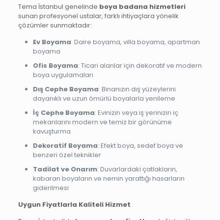
Tema İstanbul genelinde
boya badana hizmetleri
sunan profesyonel ustalar, farklı ihtiyaçlara yönelik
çözümler sunmaktadır:
Ev Boyama
: Daire boyama, villa boyama, apartman
boyama
Ofis Boyama
: Ticari alanlar için dekoratif ve modern
boya uygulamaları
Dış Cephe Boyama
: Binanızın dış yüzeylerini
dayanıklı ve uzun ömürlü boyalarla yenileme
İç Cephe Boyama
: Evinizin veya iş yerinizin iç
mekanlarını modern ve temiz bir görünüme
kavuşturma
Dekoratif Boyama
: Efekt boya, sedef boya ve
benzeri özel teknikler
Tadilat ve Onarım
: Duvarlardaki çatlakların,
kabaran boyaların ve nemin yarattığı hasarların
giderilmesi
Uygun Fiyatlarla Kaliteli Hizmet