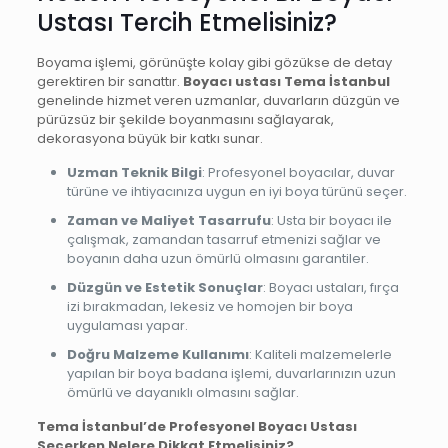
Ustası Tercih Etmelisiniz?
Boyama işlemi, görünüşte kolay gibi gözükse de detay
gerektiren bir sanattır.
Boyacı ustası Tema İstanbul
genelinde hizmet veren uzmanlar, duvarların düzgün ve
pürüzsüz bir şekilde boyanmasını sağlayarak,
dekorasyona büyük bir katkı sunar.
Uzman Teknik Bilgi
: Profesyonel boyacılar, duvar
türüne ve ihtiyacınıza uygun en iyi boya türünü seçer.
Zaman ve Maliyet Tasarrufu
: Usta bir boyacı ile
çalışmak, zamandan tasarruf etmenizi sağlar ve
boyanın daha uzun ömürlü olmasını garantiler.
Düzgün ve Estetik Sonuçlar
: Boyacı ustaları, fırça
izi bırakmadan, lekesiz ve homojen bir boya
uygulaması yapar.
Doğru Malzeme Kullanımı
: Kaliteli malzemelerle
yapılan bir boya badana işlemi, duvarlarınızın uzun
ömürlü ve dayanıklı olmasını sağlar.
Tema İstanbul’de Profesyonel Boyacı Ustası
Seçerken Nelere Dikkat Etmelisiniz?