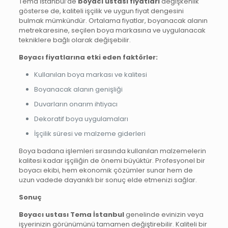
Tema İstanbul’de
boyacı ustası fiyatları
değişkenlik
gösterse de, kaliteli işçilik ve uygun fiyat dengesini
bulmak mümkündür. Ortalama fiyatlar, boyanacak alanın
metrekaresine, seçilen boya markasına ve uygulanacak
tekniklere bağlı olarak değişebilir.
Boyacı fiyatlarına etki eden faktörler:
Kullanılan boya markası ve kalitesi
Boyanacak alanın genişliği
Duvarların onarım ihtiyacı
Dekoratif boya uygulamaları
İşçilik süresi ve malzeme giderleri
Boya badana işlemleri sırasında kullanılan malzemelerin
kalitesi kadar işçiliğin de önemi büyüktür. Profesyonel bir
boyacı ekibi, hem ekonomik çözümler sunar hem de
uzun vadede dayanıklı bir sonuç elde etmenizi sağlar.
Sonuç
Boyacı ustası Tema İstanbul
genelinde evinizin veya
işyerinizin görünümünü tamamen değiştirebilir. Kaliteli bir