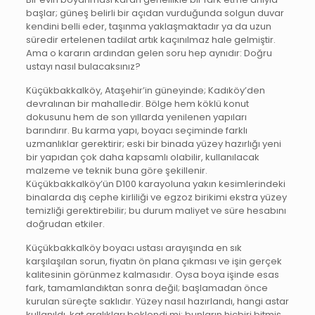
başlar; güneş belirli bir açıdan vurduğunda solgun duvar
kendini belli eder, taşınma yaklaşmaktadır ya da uzun
süredir ertelenen tadilat artık kaçınılmaz hale gelmiştir.
Ama o kararın ardından gelen soru hep aynıdır: Doğru
ustayı nasıl bulacaksınız?
Küçükbakkalköy, Ataşehir’in güneyinde; Kadıköy’den
devralınan bir mahalledir. Bölge hem köklü konut
dokusunu hem de son yıllarda yenilenen yapıları
barındırır. Bu karma yapı, boyacı seçiminde farklı
uzmanlıklar gerektirir; eski bir binada yüzey hazırlığı yeni
bir yapıdan çok daha kapsamlı olabilir, kullanılacak
malzeme ve teknik buna göre şekillenir.
Küçükbakkalköy’ün D100 karayoluna yakın kesimlerindeki
binalarda dış cephe kirliliği ve egzoz birikimi ekstra yüzey
temizliği gerektirebilir; bu durum maliyet ve süre hesabını
doğrudan etkiler.
Küçükbakkalköy boyacı ustası arayışında en sık
karşılaşılan sorun, fiyatın ön plana çıkması ve işin gerçek
kalitesinin görünmez kalmasıdır. Oysa boya işinde esas
fark, tamamlandıktan sonra değil; başlamadan önce
kurulan süreçte saklıdır. Yüzey nasıl hazırlandı, hangi astar
kullanıldı, kat aralıkları beklendi mi; bunların hiçbiri bitmiş