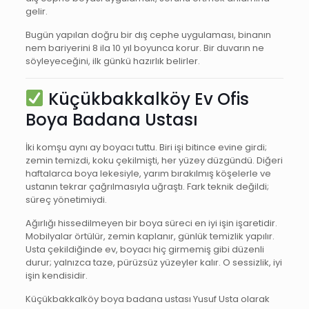
gelir.
Bugün yapılan doğru bir dış cephe uygulaması, binanın
nem bariyerini 8 ila 10 yıl boyunca korur. Bir duvarın ne
söyleyeceğini, ilk günkü hazırlık belirler.
Küçükbakkalköy Ev Ofis
Boya Badana Ustası
İki komşu aynı ay boyacı tuttu. Biri işi bitince evine girdi;
zemin temizdi, koku çekilmişti, her yüzey düzgündü. Diğeri
haftalarca boya lekesiyle, yarım bırakılmış köşelerle ve
ustanın tekrar çağrılmasıyla uğraştı. Fark teknik değildi;
süreç yönetimiydi.
Ağırlığı hissedilmeyen bir boya süreci en iyi işin işaretidir.
Mobilyalar örtülür, zemin kaplanır, günlük temizlik yapılır.
Usta çekildiğinde ev, boyacı hiç girmemiş gibi düzenli
durur; yalnızca taze, pürüzsüz yüzeyler kalır. O sessizlik, iyi
işin kendisidir.
Küçükbakkalköy boya badana ustası Yusuf Usta olarak