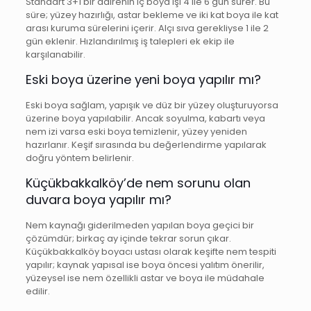
Standart 3+1 bir dairenin iç boya işi 4 ile 6 gün sürer. Bu
süre; yüzey hazırlığı, astar bekleme ve iki kat boya ile kat
arası kuruma sürelerini içerir. Alçı sıva gerekliyse 1 ile 2
gün eklenir. Hızlandırılmış iş talepleri ek ekip ile
karşılanabilir.
Eski boya üzerine yeni boya yapılır mı?
Eski boya sağlam, yapışık ve düz bir yüzey oluşturuyorsa
üzerine boya yapılabilir. Ancak soyulma, kabartı veya
nem izi varsa eski boya temizlenir, yüzey yeniden
hazırlanır. Keşif sırasında bu değerlendirme yapılarak
doğru yöntem belirlenir.
Küçükbakkalköy’de nem sorunu olan
duvara boya yapılır mı?
Nem kaynağı giderilmeden yapılan boya geçici bir
çözümdür; birkaç ay içinde tekrar sorun çıkar.
Küçükbakkalköy boyacı ustası olarak keşifte nem tespiti
yapılır; kaynak yapısal ise boya öncesi yalıtım önerilir,
yüzeysel ise nem özellikli astar ve boya ile müdahale
edilir.