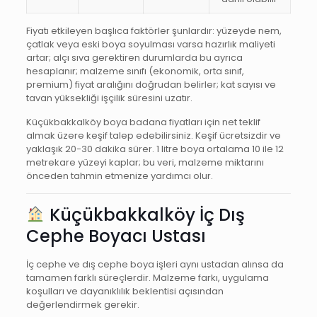
Fiyatı etkileyen başlıca faktörler şunlardır: yüzeyde nem,
çatlak veya eski boya soyulması varsa hazırlık maliyeti
artar; alçı sıva gerektiren durumlarda bu ayrıca
hesaplanır; malzeme sınıfı (ekonomik, orta sınıf,
premium) fiyat aralığını doğrudan belirler; kat sayısı ve
tavan yüksekliği işçilik süresini uzatır.
Küçükbakkalköy boya badana fiyatları için net teklif
almak üzere keşif talep edebilirsiniz. Keşif ücretsizdir ve
yaklaşık 20-30 dakika sürer. 1 litre boya ortalama 10 ile 12
metrekare yüzeyi kaplar; bu veri, malzeme miktarını
önceden tahmin etmenize yardımcı olur.
Küçükbakkalköy İç Dış
Cephe Boyacı Ustası
İç cephe ve dış cephe boya işleri aynı ustadan alınsa da
tamamen farklı süreçlerdir. Malzeme farkı, uygulama
koşulları ve dayanıklılık beklentisi açısından
değerlendirmek gerekir.