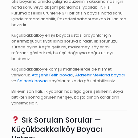
ofis boyamalarında çalışma düzeninin aksamaması için
hafta sonu veya akşam planlaması yapılabilir. Hızlı
kuruma özellikli ürünlerle 3+1 bir ofisin boyası hafta sonu
içinde tamamlanabilir; Pazartesi sabahı mekan kullanıma
hazırdır.
Küçükbakkalköy en iyi boyacı ustası arayanlar için
önerimiz şudur: fiyatı ikinci soruya bırakın, ilk sorunuzu
sürece ayırın. Keşfe gelir mi, malzemeyi söyler mi,
referans gösterir mi; bu üçü doğruysa doğru ustayı
buldunuz.
Küçükbakkalköy’e komşu mahallelerde de hizmet
veriyoruz.
Ataşehir Fetih boyacı
,
Ataşehir Mevlana boyacı
ve
Salacak boyacı
sayfalarımıza da göz atabilirsiniz.
Bir evin son hali, ilk yapılan hazırlığa göre şekillenir. Boya
bittikten sonra görülen her şey, başta alınan kararların
yansımasıdır.
Sık Sorulan Sorular —
Küçükbakkalköy Boyacı