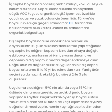
İç cephe boyasında öncelik; renk tutarlılığı, koku düzeyi ve
kuruma süresidir. Kapalı alanda kullanılan boyaların
düşük VOC (uçucu organik bileşik) içermesi, özellikle
çocuk odası ve yatak odası için önemlidir. Türkiye’de
boya ürünleri için geçerli standartlar
TSE
tarafından
belirlenmekte olup kaliteli ürünler bu standartlara
uygunluk belgesi taşır.
Dış cephe boyasında ise öncelik nem bariyeri ve
dayanıklılıktır. Küçükbakkalköy’deki karma yapı stoğunda
dış cephe hazırlığının kapsamı binadan binaya değişir;
eski boya katmanlarının birikimi, sıvanın durumu ve
cephenin aldığı yağmur miktarı değerlendirmeye alınır.
Doğru ürün ve doğru hazırlıkla uygulanan bir dış cephe
boyası ortalama 8 ile 10 yıl bozulmadan kalır. Yanlış ürün
seçimi ya da hazırlık eksikliği bu süreyi 2 ile 3 yıla
düşürebilir.
Uygulama sıcaklığının 5°C’nin altında veya 35°C’nin
üstünde olmaması gerekir; bu aralık dışında boyanın
yapışması zayıflar. Küçükbakkalköy en iyi boyacı ustası
Yusuf Usta olarak her iki türde de keşif aşamasında yüzey
değerlendirmesi yapılır; nemin kaynağı tespit edilmeden
dış cephe boyası uygulamak, sorunu örtmek anlamına