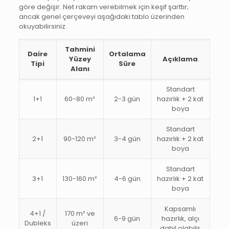
göre değişir. Net rakam verebilmek için keşif şarttır;
ancak genel çerçeveyi aşağıdaki tablo üzerinden
okuyabilirsiniz.
Tahmini
Daire
Ortalama
Yüzey
Açıklama
Tipi
Süre
Alanı
Standart
1+1
60-80 m²
2-3 gün
hazırlık + 2 kat
boya
Standart
2+1
90-120 m²
3-4 gün
hazırlık + 2 kat
boya
Standart
3+1
130-160 m²
4-6 gün
hazırlık + 2 kat
boya
Kapsamlı
4+1 /
170 m² ve
6-9 gün
hazırlık, alçı
Dubleks
üzeri
dahil olabilir