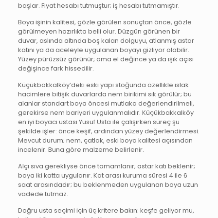
başlar. Fiyat hesabı tutmuştur; iş hesabı tutmamıştır.
Boya işinin kalitesi, gözle görülen sonuçtan önce, gözle
görülmeyen hazırlıkta belli olur. Düzgün görünen bir
duvar, aslında altında boş kalan dolguyu, atlanmış astar
katını ya da aceleyle uygulanan boyayı gizliyor olabilir.
Yüzey pürüzsüz görünür; ama el değince ya da ışık açısı
değişince fark hissedilir.
Küçükbakkalköy’deki eski yapı stoğunda özellikle ıslak
hacimlere bitişik duvarlarda nem birikimi sık görülür; bu
alanlar standart boya öncesi mutlaka değerlendirilmeli,
gerekirse nem bariyeri uygulanmalıdır. Küçükbakkalköy
en iyi boyacı ustası Yusuf Usta ile çalışırken süreç şu
şekilde işler: önce keşif, ardından yüzey değerlendirmesi.
Mevcut durum; nem, çatlak, eski boya kalitesi açısından
incelenir. Buna göre malzeme belirlenir.
Alçı sıva gerekliyse önce tamamlanır; astar katı beklenir;
boya iki katta uygulanır. Kat arası kuruma süresi 4 ile 6
saat arasındadır; bu beklenmeden uygulanan boya uzun
vadede tutmaz.
Doğru usta seçimi için üç kritere bakın: keşfe geliyor mu,