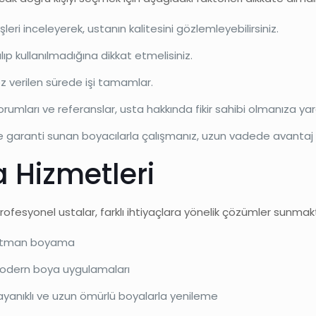
leri inceleyerek, ustanın kalitesini gözlemleyebilirsiniz.
nılıp kullanılmadığına dikkat etmelisiniz.
öz verilen sürede işi tamamlar.
rumları ve referanslar, usta hakkında fikir sahibi olmanıza yar
 ve garanti sunan boyacılarla çalışmanız, uzun vadede avantaj
a Hizmetleri
ofesyonel ustalar, farklı ihtiyaçlara yönelik çözümler sunmakt
partman boyama
e modern boya uygulamaları
 dayanıklı ve uzun ömürlü boyalarla yenileme