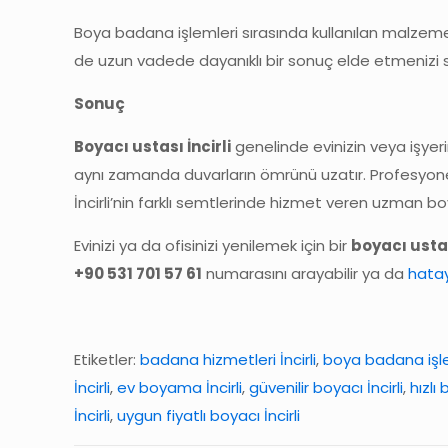
Boya badana işlemleri sırasında kullanılan malzeme
de uzun vadede dayanıklı bir sonuç elde etmenizi s
Sonuç
Boyacı ustası İncirli
genelinde evinizin veya işyer
aynı zamanda duvarların ömrünü uzatır. Profesyone
İncirli’nin farklı semtlerinde hizmet veren uzman
Evinizi ya da ofisinizi yenilemek için bir
boyacı ustas
+90 531 701 57 61
numarasını arayabilir ya da
hata
Etiketler:
badana hizmetleri İncirli
,
boya badana işleri
İncirli
,
ev boyama İncirli
,
güvenilir boyacı İncirli
,
hızlı
İncirli
,
uygun fiyatlı boyacı İncirli