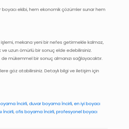
 bir boyacı ekibi, hem ekonomik çözümler sunar hem
 işlemi, mekana yeni bir nefes getirmekle kalmaz,
ik ve uzun ömürlü bir sonuç elde edebilirsiniz.
em de mükemmel bir sonuç almanızı sağlayacaktır.
 göz atabilirsiniz. Detaylı bilgi ve iletişim için
oyama İncirli
,
duvar boyama İncirli
,
en iyi boyacı
 İncirli
,
ofis boyama İncirli
,
profesyonel boyacı