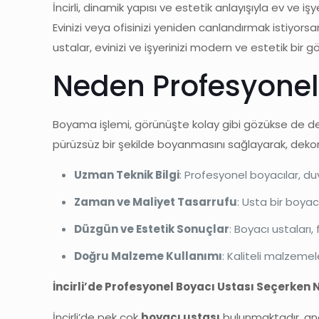
İncirli, dinamik yapısı ve estetik anlayışıyla ev ve
Evinizi veya ofisinizi yeniden canlandırmak istiyorsa
ustalar, evinizi ve işyerinizi modern ve estetik bir 
Neden Profesyonel 
Boyama işlemi, görünüşte kolay gibi gözükse de det
pürüzsüz bir şekilde boyanmasını sağlayarak, dekor
Uzman Teknik Bilgi
: Profesyonel boyacılar, du
Zaman ve Maliyet Tasarrufu
: Usta bir boya
Düzgün ve Estetik Sonuçlar
: Boyacı ustaları
Doğru Malzeme Kullanımı
: Kaliteli malzemel
İncirli’de Profesyonel Boyacı Ustası Seçerken N
İncirli’de pek çok
boyacı ustası
bulunmaktadır, anca