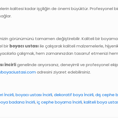
lerin kalitesi kadar işçiliğin de önemi büyüktür. Profesyonel
ağlar.
inizin görünümünü tamamen değiştirebilir. Kaliteli bir boyama
l bir
boyacı ustası
ile çalışarak kaliteli malzemelerle, hijyen
 boyacılarla çalışmak, hem zamanınızdan tasarruf etmenizi h
ı İncirli
genelinde arıyorsanız, deneyimli ve profesyonel ekiplere
yboyaciustasi.com
adresini ziyaret edebilirsiniz.
 İncirli
,
boyacı ustası İncirli
,
dekoratif boya İncirli
,
dış cephe b
 boya badana İncirli
,
iç cephe boyama İncirli
,
kaliteli boya ustası