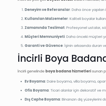
Deneyim ve Referanslar
: Daha önce yapılan iş
Kullanılan Malzemeler
: Kaliteli boyalar kulla
Zamanında Teslimat
: Profesyonel ustalar, s
Müşteri Memnuniyeti
: Daha önceki müşteri yo
Garanti ve Güvence
: İşinin arkasında duran
İncirli Boya Badan
İncirli genelinde
boya badana hizmetleri
sunan pr
Ev Boyama
: Daire boyama, villa boyama, a
Ofis Boyama
: Ticari alanlar için dekoratif v
Dış Cephe Boyama
: Binanızın dış yüzeylerini