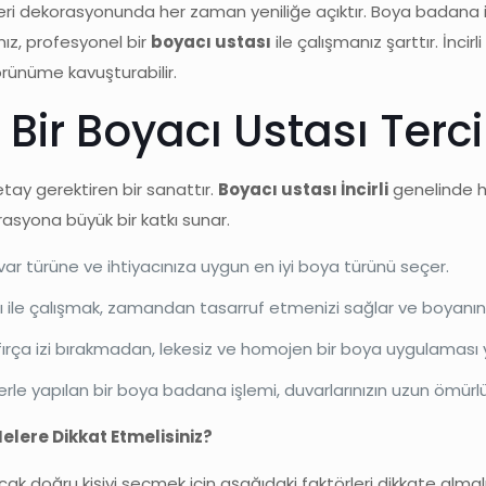
 işyeri dekorasyonunda her zaman yeniliğe açıktır. Boya badana 
nız, profesyonel bir
boyacı ustası
ile çalışmanız şarttır. İncir
görünüme kavuşturabilir.
Bir Boyacı Ustası Terci
ay gerektiren bir sanattır.
Boyacı ustası İncirli
genelinde h
asyona büyük bir katkı sunar.
var türüne ve ihtiyacınıza uygun en iyi boya türünü seçer.
cı ile çalışmak, zamandan tasarruf etmenizi sağlar ve boyanın
, fırça izi bırakmadan, lekesiz ve homojen bir boya uygulaması
erle yapılan bir boya badana işlemi, duvarlarınızın uzun ömürlü
elere Dikkat Etmelisiniz?
k doğru kişiyi seçmek için aşağıdaki faktörleri dikkate almalı