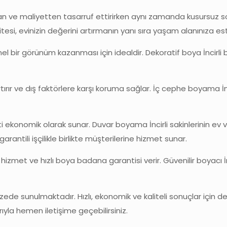
n ve maliyetten tasarruf ettirirken aynı zamanda kusursuz so
litesi, evinizin değerini artırmanın yanı sıra yaşam alanınıza e
nel bir görünüm kazanması için idealdir. Dekoratif boya İncirli
artırır ve dış faktörlere karşı koruma sağlar. İç cephe boyama İ
eti ekonomik olarak sunar. Duvar boyama İncirli sakinlerinin ev v
arantili işçilikle birlikte müşterilerine hizmet sunar.
enilir hizmet ve hızlı boya badana garantisi verir. Güvenilir boya
ede sunulmaktadır. Hızlı, ekonomik ve kaliteli sonuçlar için de
arıyla hemen iletişime geçebilirsiniz.