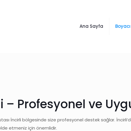
Ana Sayfa
Boyacı
li – Profesyonel ve Uy
stası İncirli bölgesinde size profesyonel destek sağlar. İncirli’
elde etmeniz için önemlidir.